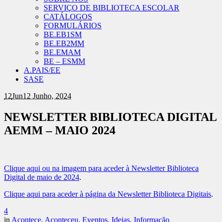
SERVIÇO DE BIBLIOTECA ESCOLAR
CATÁLOGOS
FORMULÁRIOS
BE.EB1SM
BE.EB2MM
BE.EMAM
BE – ESMM
A.PAIS/EE
SASE
12
Jun
12 Junho, 2024
NEWSLETTER BIBLIOTECA DIGITAL
AEMM – MAIO 2024
Clique aqui ou na imagem para aceder à Newsletter Biblioteca
Digital de maio de 2024
.
Clique aqui para aceder à página da Newsletter Biblioteca Digitais
.
4
in
Acontece
,
Aconteceu
,
Eventos
,
Ideias
,
Informação