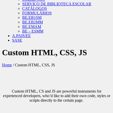
SERVIÇO DE BIBLIOTECA ESCOLAR
CATÁLOGOS
FORMULÁRIOS
BE.EB1SM
BE.EB2MM
BE.EMAM
BE – ESMM
A.PAIS/EE
SASE
Custom HTML, CSS, JS
Home
/
Custom HTML, CSS, JS
Custom HTML, CS and JS are powerful instruments for
experienced developers, who’d like to add their own code, styles or
scripts directly to the certain page.