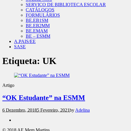
SERVIÇO DE BIBLIOTECA ESCOLAR
CATÁLOGOS
FORMULÁRIOS
BE.EB1SM
BE.EB2MM
BE.EMAM
BE – ESMM
A.PAIS/EE
SASE
Etiqueta:
UK
Artigo
“OK Estudante” na ESMM
6 Dezembro, 2018
5 Fevereiro, 2021
by
Adelina
© 2018 AE Mem Martins