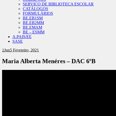
SERVIÇO DE BIBLIOTECA ESCOLAR
CATÁLOGOS
FORMULÁRIOS
BE.EB1SM
BE.EB2MM
BE.EMAM
BE – ESMM
A.PAIS/EE
SASE
1
Jun
5 Fevereiro, 2021
Maria Alberta Menéres – DAC 6ºB