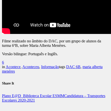
Filme realizado no âmbito do DAC, por um grupo de alunos da
turma 6ºB, sobre Maria Alberta Menéres.
Versão bilingue: Português e Inglês.
6
in
Acontece
,
Aconteceu
,
Informação
tags
DAC 6B
,
maria alberta
menéres
Share It
Plano E@D_Biblioteca Escolar ESMM
Candidatura – Transportes
Escolares 2020-2021