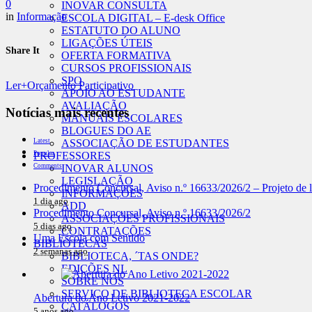
0
INOVAR CONSULTA
in
Informação
ESCOLA DIGITAL – E-desk Office
ESTATUTO DO ALUNO
LIGAÇÕES ÚTEIS
Share It
OFERTA FORMATIVA
CURSOS PROFISSIONAIS
SPO
Ler+
Orçamento Participativo
APOIO AO ESTUDANTE
AVALIAÇÃO
Notícias mais recentes
MANUAIS ESCOLARES
BLOGUES DO AE
ASSOCIAÇÃO DE ESTUDANTES
Latest
PROFESSORES
Popular
INOVAR ALUNOS
Comments
LEGISLAÇÃO
Procedimento Concursal, Aviso n.º 16633/2026/2 – Projeto de li
INFORMAÇÕES
1 dia ago
ADD
Procedimento Concursal, Aviso n.º 16633/2026/2
ASSOCIAÇÕES PROFISSIONAIS
5 dias ago
CONTRATAÇÕES
Uma Escola com Sentido
BIBLIOTECAS
2 semanas ago
BIBLIOTECA, ´TAS ONDE?
EDIÇÕES NL
SOBRE NÓS
SERVIÇO DE BIBLIOTECA ESCOLAR
Abertura do Ano Letivo 2021-2022
CATÁLOGOS
5 anos ago