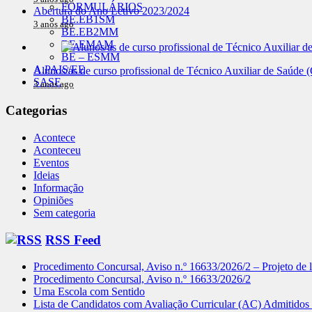
FORMULÁRIOS
Abertura do Ano Letivo 2023/2024
BE.EB1SM
3 anos ago
BE.EB2MM
BE.EMAM
BE – ESMM
A.PAIS/EE
Alunos/as de curso profissional de Técnico Auxiliar de Saúde
SASE
3 anos ago
Categorias
Acontece
Aconteceu
Eventos
Ideias
Informação
Opiniões
Sem categoria
RSS Feed
Procedimento Concursal, Aviso n.º 16633/2026/2 – Projeto de li
Procedimento Concursal, Aviso n.º 16633/2026/2
Uma Escola com Sentido
Lista de Candidatos com Avaliação Curricular (AC) Admitidos 