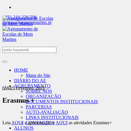
+351 219 229 500
direcao@aememmartins.pt
HOME
Mapa do Site
DIÁRIO DO AE
AGRUPAMENTO
6
Mar
5 Fevereiro, 2021
SOBRE NÓS
ORGANIZAÇÃO
Erasmus +
DOCUMENTOS INSTITUCIONAIS
PARCERIAS
AUTO-AVALIAÇÃO
LINKS INSTITUCIONAIS
Leia
AQUI
a apresentação e
AQUI
​ as atividades Erasmus+
CONTACTOS
ALUNOS